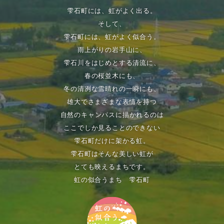
雫石町には、虹がよく出る。
そして、
雫石町には、虹がよく似合う。
雨上がりの岩手山に、
雫石川をはじめとする清流に、
春の桜並木にも、
冬の清冽な雪晴れの一瞬にも、
雄大でさまざまな表情を持つ
自然のキャンパスに描かれるのは
ここでしか見ることのできない
雫石町だけに架かる虹。
雫石町はそんな美しい虹が
とても映えるまちです。
虹の似合うまち 雫石町