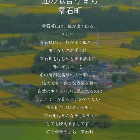
虹の似合うまち
雫石町
雫石町には、虹がよく出る。
そして、
雫石町には、虹がよく似合う。
雨上がりの岩手山に、
雫石川をはじめとする清流に、
春の桜並木にも、
冬の清冽な雪晴れの一瞬にも、
雄大でさまざまな表情を持つ
自然のキャンパスに描かれるのは
ここでしか見ることのできない
雫石町だけに架かる虹。
雫石町はそんな美しい虹が
とても映えるまちです。
虹の似合うまち 雫石町