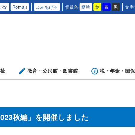
がな
Romaji
よみあげる
背景色
標準
黄
青
黒
文字
福祉
教育・公民館・
図書館
税・年金・
国
023秋編」を開催しました