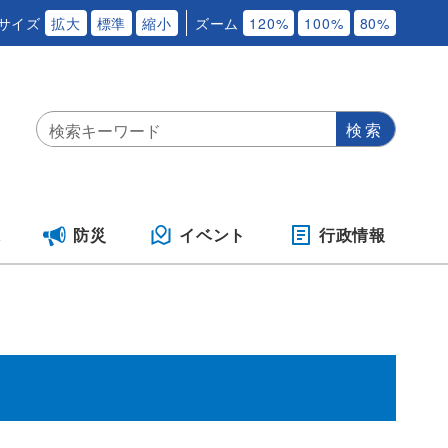
サイズ
拡大
標準
縮小
ズーム
120%
100%
80%
保
防災
イベント
行政情報