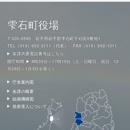
雫石町役場
〒020-0595 岩手県岩手郡雫石町千刈田5番地1
TEL（019）692-2111（代表）
FAX（019）692-1311
各課共通電話番号はこちら
開庁時間 ▶ 8時30分～17時15分（土・日曜日、祝日、12
月29日～1月3日を除く）
庁舎案内図
各課の概要
組織機構図
視察受入について