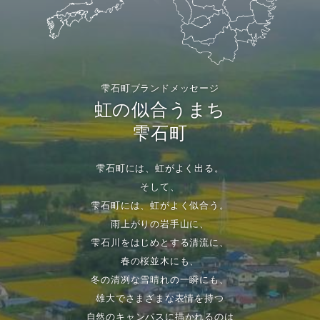
雫石町ブランドメッセージ
虹の似合うまち
雫石町
雫石町には、虹がよく出る。
そして、
雫石町には、虹がよく似合う。
雨上がりの岩手山に、
雫石川をはじめとする清流に、
春の桜並木にも、
冬の清冽な雪晴れの一瞬にも、
雄大でさまざまな表情を持つ
自然のキャンパスに描かれるのは