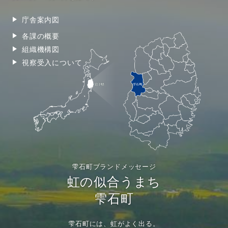
庁舎案内図
各課の概要
組織機構図
視察受入について
雫石町ブランドメッセージ
虹の似合うまち
雫石町
雫石町には、虹がよく出る。