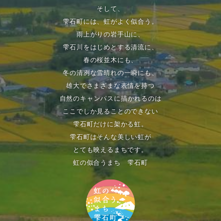
そして、
雫石町には、虹がよく似合う。
雨上がりの岩手山に、
雫石川をはじめとする清流に、
春の桜並木にも、
冬の清冽な雪晴れの一瞬にも、
雄大でさまざまな表情を持つ
自然のキャンパスに描かれるのは
ここでしか見ることのできない
雫石町だけに架かる虹。
雫石町はそんな美しい虹が
とても映えるまちです。
虹の似合うまち 雫石町