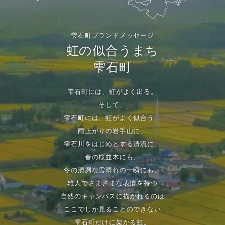
雫石町ブランドメッセージ
虹の似合うまち
雫石町
雫石町には、虹がよく出る。
そして、
雫石町には、虹がよく似合う。
雨上がりの岩手山に、
雫石川をはじめとする清流に、
春の桜並木にも、
冬の清冽な雪晴れの一瞬にも、
雄大でさまざまな表情を持つ
自然のキャンパスに描かれるのは
ここでしか見ることのできない
雫石町だけに架かる虹。