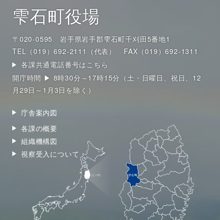
雫石町役場
〒020-0595 岩手県岩手郡雫石町千刈田5番地1
TEL（019）692-2111（代表）
FAX（019）692-1311
各課共通電話番号はこちら
開庁時間 ▶ 8時30分～17時15分（土・日曜日、祝日、12
月29日～1月3日を除く）
庁舎案内図
各課の概要
組織機構図
視察受入について