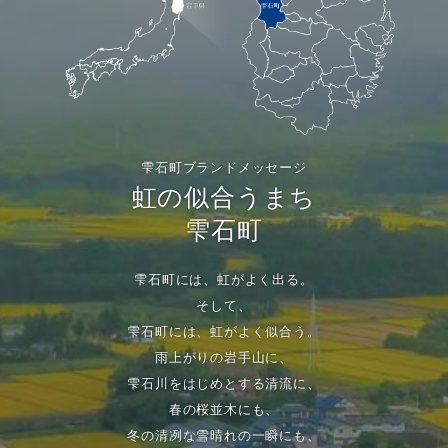
雫石町ブランドメッセージ
虹の似合うまち
雫石町
雫石町には、虹がよく出る。
そして、
雫石町には、虹がよく似合う。
雨上がりの岩手山に、
雫石川をはじめとする清流に、
春の桜並木にも、
冬の清冽な雪晴れの一瞬にも、