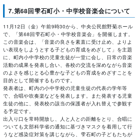
7.第68回雫石町小・中学校音楽会について
11月12日（金）午前9時30から、中央公民館野菊ホール
で、「第68回雫石町小・中学校音楽会」を開催します。
この音楽会は、「音楽の良さを素直に受け止め、よりよ
い表現をしようとする子どもの育成をめざして」を主題
に、町内小中学校の児童生徒が一堂に会し、日常の音楽
活動の成果を発表し合い、各校の交流を深めながら音楽
のよさを感じとる心豊かな子どもの育成をめざすことを
目的として開催するものです。
発表者は、町内の小中学校の児童生徒の代表の学年等
で、合唱や吹奏楽などを発表します。また発表する児童
生徒の他に、発表校の該当の保護者が入れ替えで参観す
る予定です。
出入り口を常時開放し、人と人との距離をとり、合唱に
ついても文部科学省の通知に基づきマスクを着用して行
うなど感染症対策を講じながら、雫石町の子どもたちが