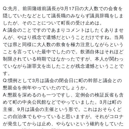
Q:先月、前田隆雄前議長が3月17日の大人数での会食を
隠していたなどとして議長職のみならず議員辞職をしま
したが、そのことについて町長の受け止めは。
A:議会のことですのであまりコメントはしたくありませ
んが、やはり残念で遺憾だということだけですね。当局
では県と同様に大人数の飲食を極力注意しながらという
ことを言っていた最中でしたので。飲酒自体はそれほど
制限されている時期ではなかったですが、本人が関わっ
ていながら謝罪文を出したことが残念遺憾ということで
す。
Q:慣例として3月は議会の閉会日に町の幹部と議会との
懇親会を例年やっていたのでしょうか。
A:懇親を深めるのも一つですし、定例会の検証反省も含
めて町の中央公民館などでやっていました。3月は町の
主催、9月は議会の主催という形で。これはおそらくど
この自治体でもやっていると思いますが。それがコロナ
が発生してからは止め、やらないという確約をしていた