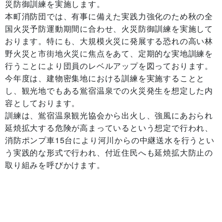
災防御訓練を実施します。
本町消防団では、有事に備えた実践力強化のため秋の全
国火災予防運動期間に合わせ、火災防御訓練を実施して
おります。特にも、大規模火災に発展する恐れの高い林
野火災と市街地火災に焦点をあて、定期的な実地訓練を
行うことにより団員のレベルアップを図っております。
今年度は、建物密集地における訓練を実施することと
し、観光地でもある鴬宿温泉での火災発生を想定した内
容としております。
訓練は、鴬宿温泉観光協会から出火し、強風にあおられ
延焼拡大する危険が高まっているという想定で行われ、
消防ポンプ車15台により河川からの中継送水を行うとい
う実践的な形式で行われ、付近住民へも延焼拡大防止の
取り組みを呼びかけます。