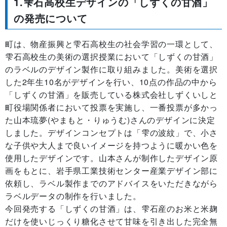
1.雫石高校生デザインの「しずくの甘酒」
の発売について
町は、物産振興と雫石高校生の社会学習の一環として、
雫石高校生の美術の選択授業において「しずくの甘酒」
のラベルのデザイン製作に取り組みました。美術を選択
した2年生10名がデザインを行い、10点の作品の中から
「しずくの甘酒」を販売している株式会社しずくいしと
町役場関係者において投票を実施し、一番投票が多かっ
た山本琉夢(やまもと・りゅうむ)さんのデザインに決定
しました。デザインコンセプトは「雫の波紋」で、小さ
な子供や大人まで良いイメージを持つように暖かい色を
使用したデザインです。山本さんが制作したデザイン原
画をもとに、岩手県工業技術センター産業デザイン部に
依頼し、ラベル製作までのアドバイスをいただきながら
ラベルデータの制作を行いました。
今回発売する「しずくの甘酒」は、雫石産のお米と米麹
だけを使いじっくり糖化させて甘味を引き出した完全無