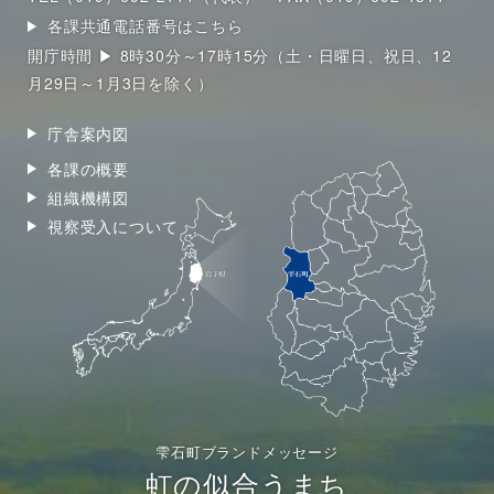
各課共通電話番号はこちら
開庁時間 ▶ 8時30分～17時15分（土・日曜日、祝日、12
月29日～1月3日を除く）
庁舎案内図
各課の概要
組織機構図
視察受入について
雫石町ブランドメッセージ
虹の似合うまち