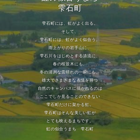
雫石町
雫石町には、虹がよく出る。
そして、
雫石町には、虹がよく似合う。
雨上がりの岩手山に、
雫石川をはじめとする清流に、
春の桜並木にも、
冬の清冽な雪晴れの一瞬にも、
雄大でさまざまな表情を持つ
自然のキャンパスに描かれるのは
ここでしか見ることのできない
雫石町だけに架かる虹。
雫石町はそんな美しい虹が
とても映えるまちです。
虹の似合うまち 雫石町