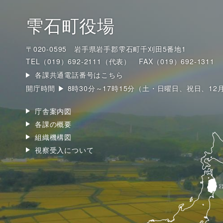
雫石町役場
〒020-0595 岩手県岩手郡雫石町千刈田5番地1
TEL（019）692-2111（代表）
FAX（019）692-1311
各課共通電話番号はこちら
開庁時間 ▶ 8時30分～17時15分（土・日曜日、祝日、12
庁舎案内図
各課の概要
組織機構図
視察受入について