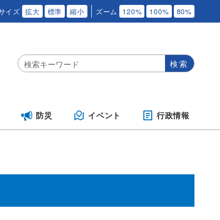
サイズ
拡大
標準
縮小
ズーム
120%
100%
80%
保
防災
イベント
行政情報