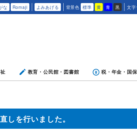
がな
Romaji
よみあげる
背景色
標準
黄
青
黒
文字
福祉
教育・公民館・
図書館
税・年金・
国
見直しを行いました。