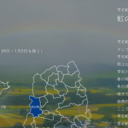
雫石
虹
雫石
そし
月29日～1月3日を除く）
雫石
雨上
雫石
春の
冬の
雄大
自然
ここ
雫石
雫石