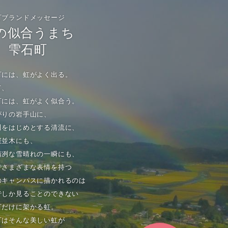
町ブランドメッセージ
の似合うまち
雫石町
町には、虹がよく出る。
て、
町には、虹がよく似合う。
がりの岩手山に、
川をはじめとする清流に、
桜並木にも、
清冽な雪晴れの一瞬にも、
でさまざまな表情を持つ
のキャンパスに描かれるのは
でしか見ることのできない
町だけに架かる虹。
町はそんな美しい虹が