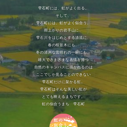
雫石町には、虹がよく出る。
そして、
雫石町には、虹がよく似合う。
雨上がりの岩手山に、
雫石川をはじめとする清流に、
春の桜並木にも、
冬の清冽な雪晴れの一瞬にも、
雄大でさまざまな表情を持つ
自然のキャンパスに描かれるのは
ここでしか見ることのできない
雫石町だけに架かる虹。
雫石町はそんな美しい虹が
とても映えるまちです。
虹の似合うまち 雫石町