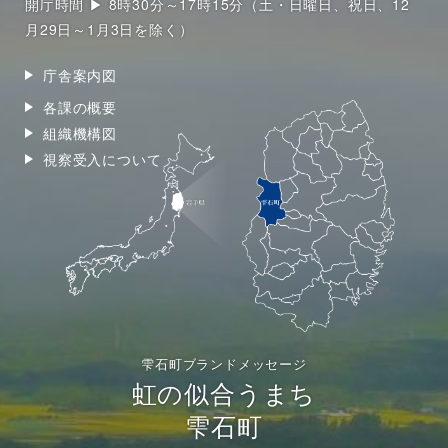
開庁時間 ▶ 8時30分～17時15分（土・日曜日、祝日、12
月29日～1月3日を除く）
庁舎案内図
各課の概要
組織機構図
視察受入について
雫石町ブランドメッセージ
虹の似合うまち
雫石町