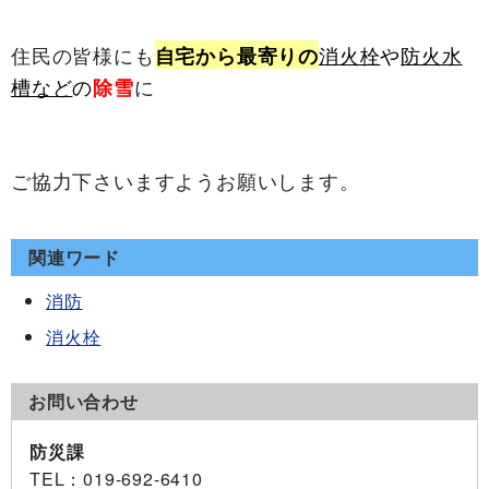
住民の皆様にも
消火栓
や
防火水
自宅から最寄りの
槽など
の
に
除雪
ご協力下さいますようお願いします。
関連ワード
消防
消火栓
お問い合わせ
防災課
TEL
：019-692-6410