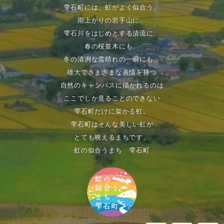
雫石町には、虹がよく似合う。
雨上がりの岩手山に、
雫石川をはじめとする清流に、
春の桜並木にも、
冬の清冽な雪晴れの一瞬にも、
雄大でさまざまな表情を持つ
自然のキャンパスに描かれるのは
ここでしか見ることのできない
雫石町だけに架かる虹。
雫石町はそんな美しい虹が
とても映えるまちです。
虹の似合うまち 雫石町