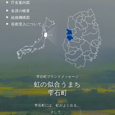
庁舎案内図
各課の概要
組織機構図
視察受入について
雫石町ブランドメッセージ
虹の似合うまち
雫石町
雫石町には、虹がよく出る。
そして、