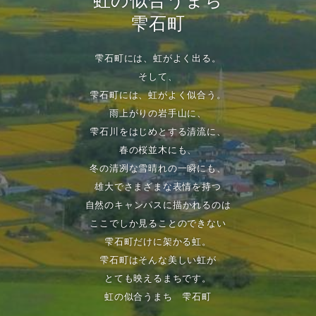
虹の似合うまち
雫石町
雫石町には、虹がよく出る。
そして、
雫石町には、虹がよく似合う。
雨上がりの岩手山に、
雫石川をはじめとする清流に、
春の桜並木にも、
冬の清冽な雪晴れの一瞬にも、
雄大でさまざまな表情を持つ
自然のキャンパスに描かれるのは
ここでしか見ることのできない
雫石町だけに架かる虹。
雫石町はそんな美しい虹が
とても映えるまちです。
虹の似合うまち 雫石町