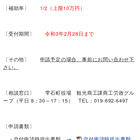
〔補助率〕
1/2（上限10万円）
〔受付期間〕
令和3
年2月28日まで
〔その他〕
申請予定の場合、事前にお問い合わせ下
さい。
〔相談窓口〕 雫石町役場 観光商工課商工労政グル
ープ（平日 8：30～17：15） TEL：019-692-6497
〔申請書類〕
・交付申請時提出書類 →
交付申請時提出書類