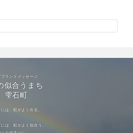
町ブランドメッセージ
の似合うまち
雫石町
町には、虹がよく出る。
て、
町には、虹がよく似合う。
がりの岩手山に、