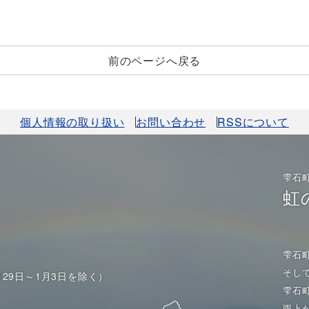
前のページへ戻る
個人情報の取り扱い
お問い合わせ
RSSについて
雫石
虹
雫石
そし
月29日～1月3日を除く）
雫石
雨上