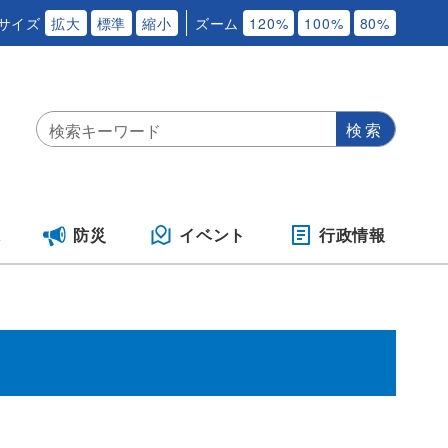
サイズ
拡大
標準
縮小
ズーム
120%
100%
80%
保
防災
イベント
行政情報