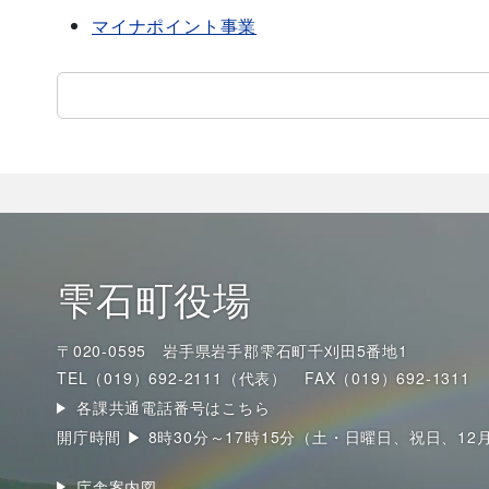
マイナポイント事業
雫石町役場
〒020-0595 岩手県岩手郡雫石町千刈田5番地1
TEL（019）692-2111（代表）
FAX（019）692-1311
各課共通電話番号はこちら
開庁時間 ▶ 8時30分～17時15分（土・日曜日、祝日、12
庁舎案内図