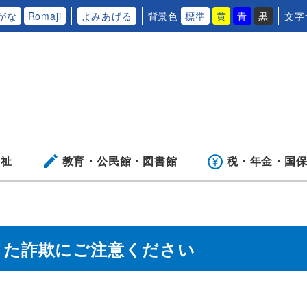
がな
Romaji
よみあげる
背景色
標準
黄
青
黒
文字
福祉
教育・公民館・
図書館
税・年金・
国
じた詐欺にご注意ください