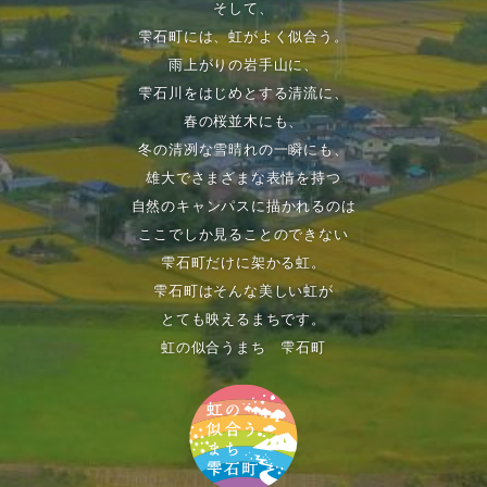
そして、
雫石町には、虹がよく似合う。
雨上がりの岩手山に、
雫石川をはじめとする清流に、
春の桜並木にも、
冬の清冽な雪晴れの一瞬にも、
雄大でさまざまな表情を持つ
自然のキャンパスに描かれるのは
ここでしか見ることのできない
雫石町だけに架かる虹。
雫石町はそんな美しい虹が
とても映えるまちです。
虹の似合うまち 雫石町