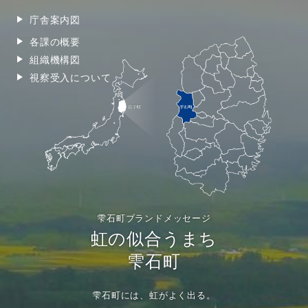
庁舎案内図
各課の概要
組織機構図
視察受入について
雫石町ブランドメッセージ
虹の似合うまち
雫石町
雫石町には、虹がよく出る。