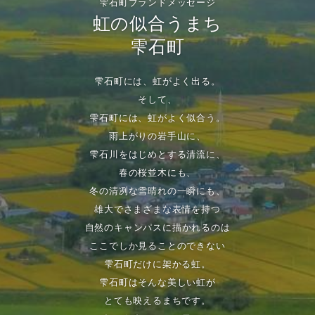
雫石町ブランドメッセージ
虹の似合うまち
雫石町
雫石町には、虹がよく出る。
そして、
雫石町には、虹がよく似合う。
雨上がりの岩手山に、
雫石川をはじめとする清流に、
春の桜並木にも、
冬の清冽な雪晴れの一瞬にも、
雄大でさまざまな表情を持つ
自然のキャンパスに描かれるのは
ここでしか見ることのできない
雫石町だけに架かる虹。
雫石町はそんな美しい虹が
とても映えるまちです。