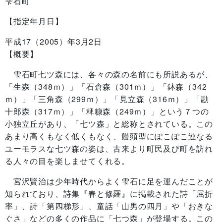
雫石町
【指定年月日】
平成17（2005）年3月2日
【
概要】
雫石町七ツ森には、各々の森の名前にも所説あるが、
「生森（348ｍ）」「石倉森（301ｍ）」「鉢森（342
ｍ）」「三角森（299ｍ）」「見立森（316ｍ）」「勘
十郎森（317ｍ）」「稗糠森（249ｍ）」という７つの
小独立丘があり、「七ツ森」と総称とされている。この
あまり高くもなく低くもなく、饅頭型にぽこぽこ連なる
ユーモラスな七ツ森の姿は、古来より町民及び町を訪れ
る人々の目を楽しませてくれる。
宮沢賢治は少年時代からよく雫石に足を運んだことが
知られており、詩集『春と修羅』に掲載された詩「屈折
率」、詩「第四梯形」、童話「山男の四月」や「おきな
ぐさ」などの多くの作品に「七つ森」が登場する。この