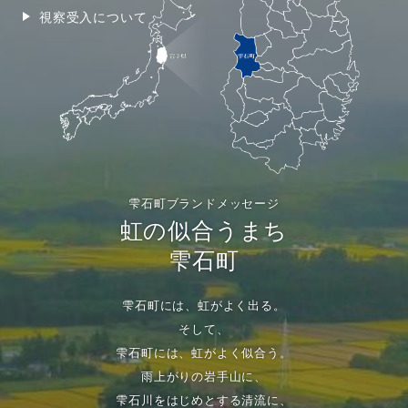
視察受入について
雫石町ブランドメッセージ
虹の似合うまち
雫石町
雫石町には、虹がよく出る。
そして、
雫石町には、虹がよく似合う。
雨上がりの岩手山に、
雫石川をはじめとする清流に、