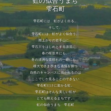
虹の似合うまち
雫石町
雫石町には、虹がよく出る。
そして、
雫石町には、虹がよく似合う。
雨上がりの岩手山に、
雫石川をはじめとする清流に、
春の桜並木にも、
冬の清冽な雪晴れの一瞬にも、
雄大でさまざまな表情を持つ
自然のキャンパスに描かれるのは
ここでしか見ることのできない
雫石町だけに架かる虹。
雫石町はそんな美しい虹が
とても映えるまちです。
虹の似合うまち 雫石町