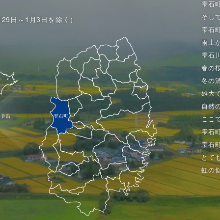
雫石
そし
月29日～1月3日を除く）
雫石
雨上
雫石
春の
冬の
雄大
自然
ここ
雫石
雫石
とて
虹の