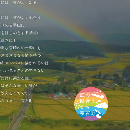
町には、虹がよく出る。
て、
町には、虹がよく似合う。
がりの岩手山に、
川をはじめとする清流に、
桜並木にも、
清冽な雪晴れの一瞬にも、
でさまざまな表情を持つ
のキャンパスに描かれるのは
でしか見ることのできない
町だけに架かる虹。
町はそんな美しい虹が
も映えるまちです。
似合うまち 雫石町