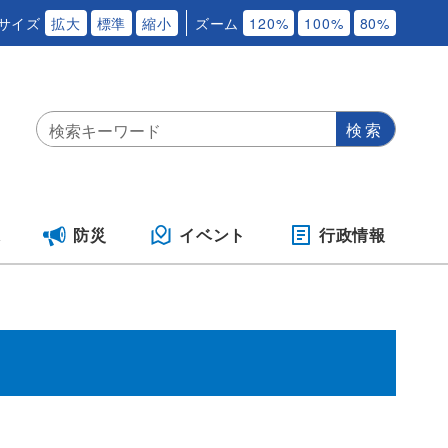
サイズ
拡大
標準
縮小
ズーム
120%
100%
80%
保
防災
イベント
行政情報