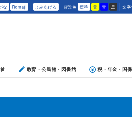
がな
Romaji
よみあげる
背景色
標準
黄
青
黒
文字
福祉
教育・公民館・
図書館
税・年金・
国