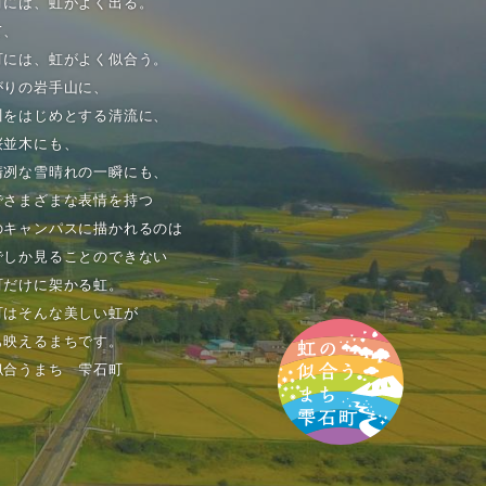
町には、虹がよく出る。
て、
町には、虹がよく似合う。
がりの岩手山に、
川をはじめとする清流に、
桜並木にも、
清冽な雪晴れの一瞬にも、
でさまざまな表情を持つ
のキャンパスに描かれるのは
でしか見ることのできない
町だけに架かる虹。
町はそんな美しい虹が
も映えるまちです。
似合うまち 雫石町