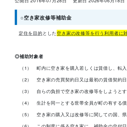
公開日 2016年07月28日
更新日 2026年06月18日
○空き家改修等補助金
定住を目的
とした
空き家の
改修等を行う利用者に
◎補助対象者
（1） 町内に空き家を購入若しくは賃借し、転入
（2） 空き家の売買契約日又は最初の賃借契約日
（3） 自らの負担で空き家の改修等をしようとす
（4） 生計を同一とする世帯全員が町の有する債
（5） 空き家の購入又は改修等に関しての国、県
（6） この制度に係る空き家に、補助金の交付日