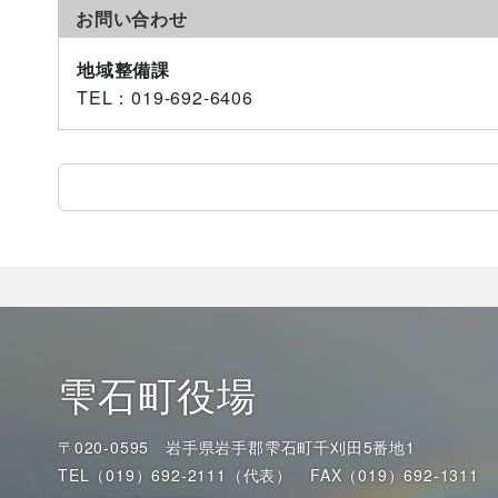
お問い合わせ
地域整備課
TEL
：019-692-6406
雫石町役場
〒020-0595 岩手県岩手郡雫石町千刈田5番地1
TEL（019）692-2111（代表）
FAX（019）692-1311