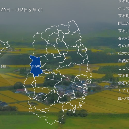
雫石
そし
月29日～1月3日を除く）
雫石
雨上
雫石
春の
冬の
雄大
自然
ここ
雫石
雫石
とて
虹の