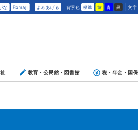
がな
Romaji
よみあげる
背景色
標準
黄
青
黒
文字
福祉
教育・公民館・
図書館
税・年金・
国
て