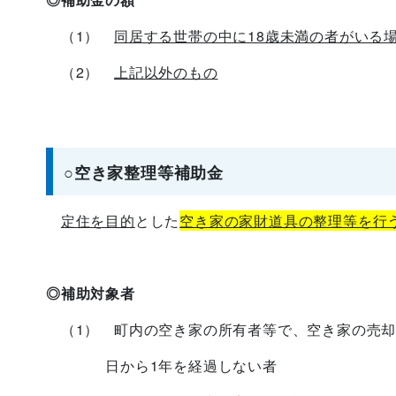
（1）
同居する世帯の中に18歳未満の者がいる
（2）
上記以外のもの
○空き家整理等補助金
定住を目的
とした
空き家の家財道具の整理等を行
◎補助対象者
（1） 町内の空き家の所有者等で、空き家の売却
日から1年を経過しない者