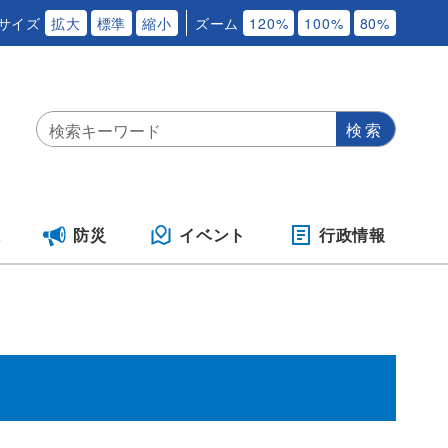
サイズ
拡大
標準
縮小
ズーム
120%
100%
80%
保
防災
イベント
行政情報