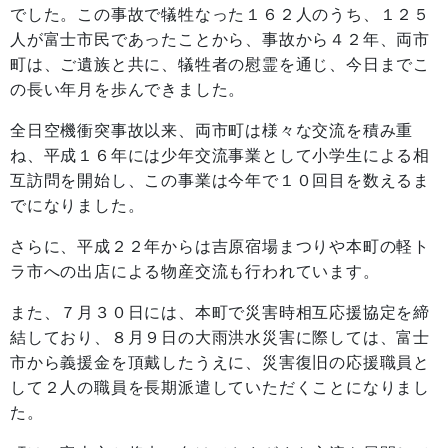
でした。この事故で犠牲なった１６２人のうち、１２５
人が富士市民であったことから、事故から４２年、両市
町は、ご遺族と共に、犠牲者の慰霊を通じ、今日までこ
の長い年月を歩んできました。
全日空機衝突事故以来、両市町は様々な交流を積み重
ね、平成１６年には少年交流事業として小学生による相
互訪問を開始し、この事業は今年で１０回目を数えるま
でになりました。
さらに、平成２２年からは吉原宿場まつりや本町の軽ト
ラ市への出店による物産交流も行われています。
また、７月３０日には、本町で災害時相互応援協定を締
結しており、８月９日の大雨洪水災害に際しては、富士
市から義援金を頂戴したうえに、災害復旧の応援職員と
して２人の職員を長期派遣していただくことになりまし
た。