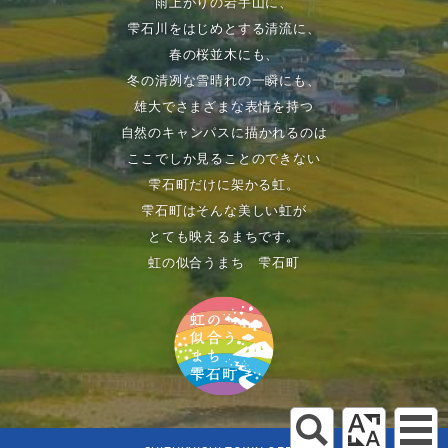
雨上がりの岩手山に、
雫石川をはじめとする清流に、
春の桜並木にも、
冬の清冽な雪晴れの一瞬にも、
雄大でさまざまな表情を持つ
自然のキャンパスに描かれるのは
ここでしか見ることのできない
雫石町だけに架かる虹。
雫石町はそんな美しい虹が
とても映えるまちです。
虹の似合うまち 雫石町