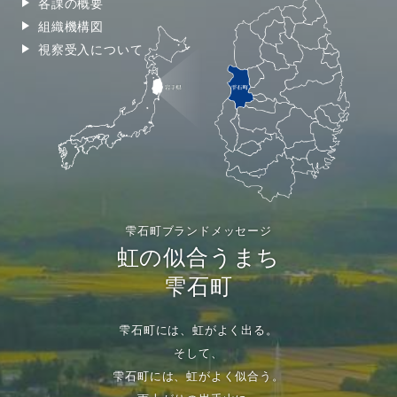
各課の概要
組織機構図
視察受入について
雫石町ブランドメッセージ
虹の似合うまち
雫石町
雫石町には、虹がよく出る。
そして、
雫石町には、虹がよく似合う。