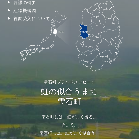
各課の概要
組織機構図
視察受入について
雫石町ブランドメッセージ
虹の似合うまち
雫石町
雫石町には、虹がよく出る。
そして、
雫石町には、虹がよく似合う。