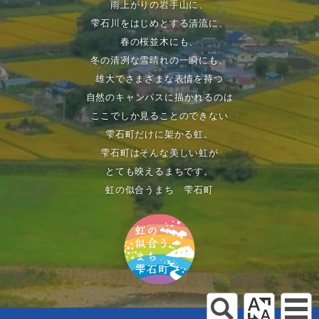
雨上がりの岩手山に、
雫石川をはじめとする清流に、
春の桜並木にも、
冬の清冽な雪晴れの一瞬にも、
雄大でさまざまな表情を持つ
自然のキャンパスに描かれるのは
ここでしか見ることのできない
雫石町だけに架かる虹。
雫石町はそんな美しい虹が
とても映えるまちです。
虹の似合うまち 雫石町