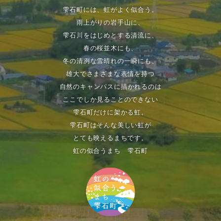
雫石町には、虹がよく似合う。
雨上がりの岩手山に、
雫石川をはじめとする清流に、
春の桜並木にも、
冬の清冽な雪晴れの一瞬にも、
雄大でさまざまな表情を持つ
自然のキャンパスに描かれるのは
ここでしか見ることのできない
雫石町だけに架かる虹。
雫石町はそんな美しい虹が
とても映えるまちです。
虹の似合うまち 雫石町