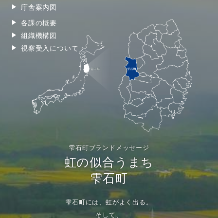
庁舎案内図
各課の概要
組織機構図
視察受入について
雫石町ブランドメッセージ
虹の似合うまち
雫石町
雫石町には、虹がよく出る。
そして、