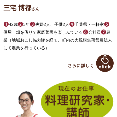
三宅 博都
さん
42歳
3年
夫婦2人、子供2人
千葉県・一軒家
借屋 畑を借りて家庭菜園も楽しんでいる
会社員
農
業（地域おこし協力隊を経て、町内の大規模集落営農法人
にて農業を行っている）