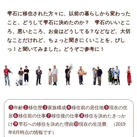
雫石に移住された方々に、以前の暮らしから変わった
こと、どうして雫石に決めたのか？ 雫石のいいとこ
ろ、悪いところ、お金はどうしてる？などなど、大切
なことだけれど、ちょっと聞きにくいことを、びし
っ！と聞いてみました。どうぞご参考に！
年齢
移住歴
家族構成
移住前の居住地
現在の住
居
移住前の仕事
移住後の仕事
移住を決めたきっか
け
雫石への移住を決めた理由
現在の生活費 （2019
年8月時点の情報です）