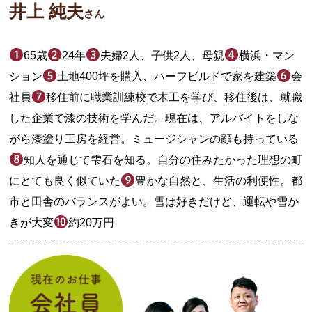
井上 純夫
さん
65歳
24年
夫婦2人、子供2人、母親
横浜・マン
ション
土地400坪を購入、ハーフビルドで家を建築
会
社員
移住前に職業訓練校で木工を学び、移住後は、就職
した企業で漆の技術を学んだ。現在は、アルバイトをしな
がら漆塗り工房を経営。ミュージシャンの顔も持っている
知人を通じて雫石を知る。自分の住みたかった理想の町
にとても良く似ていた
豊かな自然と、生活の利便性。都
市と田舎のバランスがよい。雪は好きだけど、運転や雪か
きが大変
約20万円