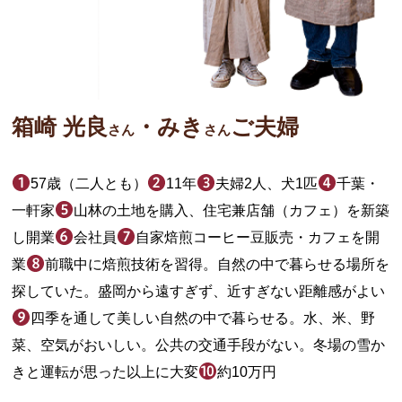
箱崎 光良
・みき
ご夫婦
さん
さん
57歳（二人とも）
11年
夫婦2人、犬1匹
千葉・
一軒家
山林の土地を購入、住宅兼店舗（カフェ）を新築
し開業
会社員
自家焙煎コーヒー豆販売・カフェを開
業
前職中に焙煎技術を習得。自然の中で暮らせる場所を
探していた。盛岡から遠すぎず、近すぎない距離感がよい
四季を通して美しい自然の中で暮らせる。水、米、野
菜、空気がおいしい。公共の交通手段がない。冬場の雪か
きと運転が思った以上に大変
約10万円