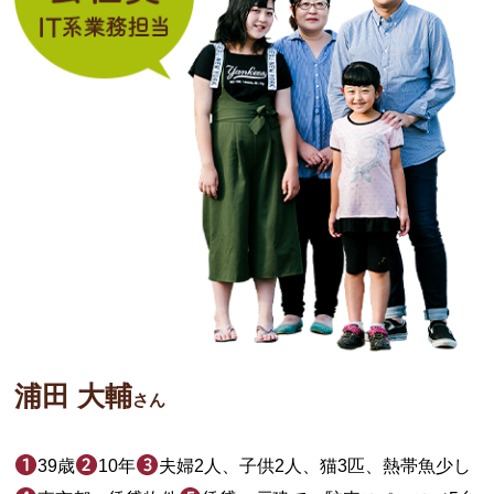
浦田 大輔
さん
39歳
10年
夫婦2人、子供2人、猫3匹、熱帯魚少し