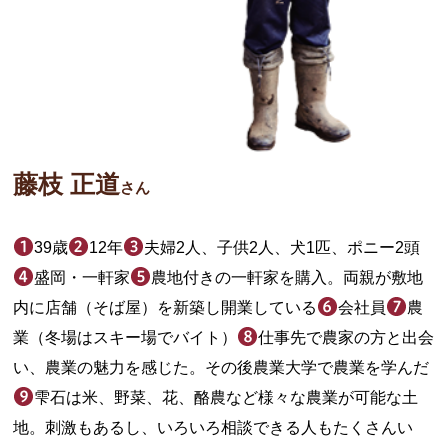
藤枝 正道
さん
39歳
12年
夫婦2人、子供2人、犬1匹、ポニー2頭
盛岡・一軒家
農地付きの一軒家を購入。両親が敷地
内に店舗（そば屋）を新築し開業している
会社員
農
業（冬場はスキー場でバイト）
仕事先で農家の方と出会
い、農業の魅力を感じた。その後農業大学で農業を学んだ
雫石は米、野菜、花、酪農など様々な農業が可能な土
地。刺激もあるし、いろいろ相談できる人もたくさんい