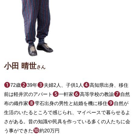
小田 晴世
さん
72歳
39年
夫婦2人、子供1人
高知県出身、移住
前は軽井沢のアパート
一軒家
高等学校の教諭
自然
布の織作家
雫石出身の男性と結婚を機に移住
自然が
生活のいたるところで感じられ、マイペースで暮らせるよ
さがある。昔の知識や民具を作っている多くの人たちに会
う事ができた
約20万円