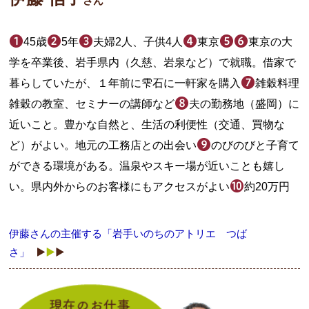
さん
45歳
5年
夫婦2人、子供4人
東京
東京の大
学を卒業後、岩手県内（久慈、岩泉など）で就職。借家で
暮らしていたが、１年前に雫石に一軒家を購入
雑穀料理
雑穀の教室、セミナーの講師など
夫の勤務地（盛岡）に
近いこと。豊かな自然と、生活の利便性（交通、買物な
ど）がよい。地元の工務店との出会い
のびのびと子育て
ができる環境がある。温泉やスキー場が近いことも嬉し
い。県内外からのお客様にもアクセスがよい
約20万円
伊藤さんの主催する「岩手いのちのアトリエ つば
さ」