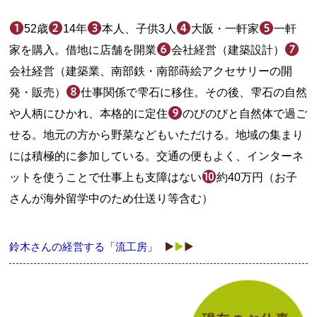
52歳
14年
本人、子供3人
大阪・一軒家
一軒
家を購入。借地に店舗を開業
会社経営（建築設計）
会社経営（建築業、南部鉄・南部蒔絵アクセサリーの開
発・販売）
仕事関係で雫石に移住。その後、雫石の自然
や人柄にひかれ、本格的に定住
のびのびと自然体で過ご
せる。地元の方から野菜などもいただける。地域の集まり
には積極的に参加している。交通の便もよく、インターネ
ットを使うことで仕事上も支障はない
約40万円（お子
さんが海外留学中のため仕送り等含む）
鈴木さんの経営する「流工房」