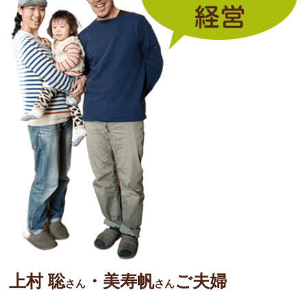
上村 聡
・美寿帆
ご夫婦
さん
さん