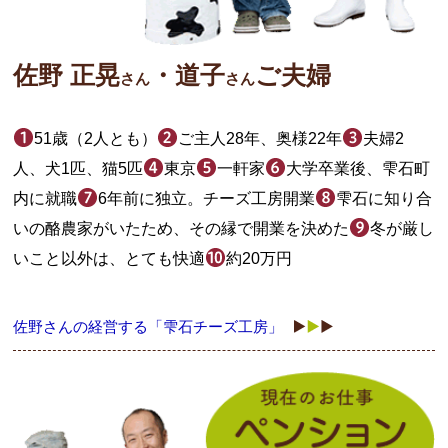
佐野 正晃
・道子
ご夫婦
さん
さん
51歳（2人とも）
ご主人28年、奥様22年
夫婦2
人、犬1匹、猫5匹
東京
一軒家
大学卒業後、雫石町
内に就職
6年前に独立。チーズ工房開業
雫石に知り合
いの酪農家がいたため、その縁で開業を決めた
冬が厳し
いこと以外は、とても快適
約20万円
佐野さんの経営する「雫石チーズ工房」